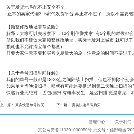
关于发货地匹配不上安全不？
正常的卖家代理3--5家代发货平台 再正常不过了，所以不需要
【频繁修改地址非常危险】
解释：大家可以去考察下 ，10个刷信誉卖家 有9个刷的时候
所以我们不建议大家频繁修改地址，实际地址对上城市 就可以了
损耗也不允许淘宝每个都查）
只要大家注意不要和买号交易量大的刷，注意刷的时间不要过于规
【关于单号扫描时间详解】
我们的单号一般都是18-23点之间陆续上扫描，但也不排除个别
如果单号当晚没扫描，那就有可能是要延迟到第二天晚上扫描的 
快递行业无绝对，丢包/漏扫 有概率发生，延迟扫描 更是常见
上一篇：
真实快递单号购买
下一篇：
真实快递单号购买
管理中心
|
关于我们
京公网安备110301000050号 批文号：信部电函[2005]2